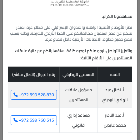
مساهمونا الكرام،
نظرًا للأوضاع الأمنية الراهنة والعدوان الإسرائيلي على قطاع غزة، نعتذر
منكم عن عدم استقبال مكالماتكم على الخط الأرضي للشركة، وذلك بسبب
قطع جميع خطوط الاتصالات الأرضية داخل قطاع غزة.
تصريح صحفي (وكالات)
ولتعزيز التواصل، نرجو منكم توجيه كافة استفساراتكم عبر دائرة
علاقات
المستثمرين
على الأرقام التالية:
صرح وليد سلمان نائب رئيس مجلس إدارة الشركة الفلسطينية للكهرباء
الاسم
المسمى الوظيفي
رقم الجوال (اتصال مباشر)
والمدير التنفيذي العام، الحصول على الموافقات الرسمية لمد خطوط الغاز
إلى حدود غزة بهدف توصيله إلى محطة توليد الكهرباء من أجل تشغيلها
أ. نضال عبد
مسؤول علاقات
بالغاز، وأضاف بأن هذا التطور الهام مؤشر لانطلاق العمل في تجهيز خطوط
+972 599 528 830
الهادي البرديني
المستثمرين
الغاز لت� ...
17/06/2023
أ. عبد الناصر
مساعد إداري
+972 599 768 515
محمد عابدين
قانوني