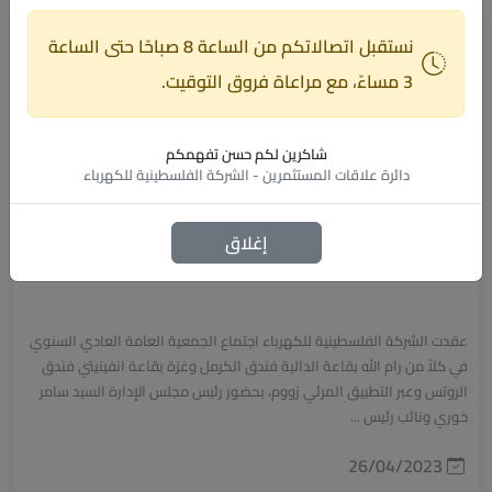
نستقبل اتصالاتكم من الساعة
8 صباحًا
حتى الساعة
3 مساءً
، مع مراعاة فروق التوقيت.
شاكرين لكم حسن تفهمكم
دائرة علاقات المستثمرين - الشركة الفلسطينية للكهرباء
إغلاق
تصريح صحفي صادر عن الشركة الفلسطينية للكهرباء
عقدت الشركة الفلسطينية للكهرباء اجتماع الجمعية العامة العادي السنوي
في كلاً من رام الله بقاعة الدالية فندق الكرمل وغزة بقاعة انفينيتي فندق
الروتس وعبر التطبيق المرئي زووم، بحضور رئيس مجلس الإدارة السيد سامر
خوري ونائب رئيس ...
26/04/2023