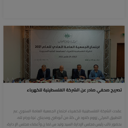
تصريح صحفي صادر عن الشركة الفلسطينية للكهرباء
عقدت الشركة الفلسطینیة للكھرباء اجتماع الجمعیة العامة السنوي عبر
التطبیق المرئي زووم كلاود في كلاً من أبوظبي ومدینتي غزة ورام لله،
بحضور نائب رئیس مجلس الإدارة السید ولید س لما ن وأعضاء مجلس الإ دارة،